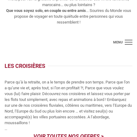
marocains... ou plus lointains ?
Que vous soyez solo, en couple ou entre amis
... Sourires du Monde vous
propose de voyager en toute quiétude entre personnes qui vous
ressemblent !
MENU
Croisières
LES CROISIÈRES
Longs séjours
Parce qu’à la retraite, on a le temps de prendre son temps. Parce que l’on
Thématiques
a qu’une vie et, après tout, si l’on en profitait ?!, Parce que vous voulez
vous (lui) faire plaisir. Découvrez nos croisières et laissez vous porter par
Voyages regroupés
les flots tout simplement, avec repas et animations à bord ! Embarquez
sur une de nos croisières fluviales, côtières ou maritimes, vers l’Europe du
Vols
Nord, l’Europe du Sud ou plus loin encore … et visitez seul(s) ou
accompagné(s) les villes portuaires accostées. A l’abordage,
moussaillons !
Contact
…
VOIR TOUTES NOS OFFRES >