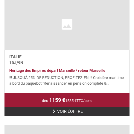
ITALIE
10
J/
9
N
Héritage des Empires départ Marseille / retour Marseille
!!! JUSQU'À 25% DE REDUCTION, PROFITEZ-EN !!! Croisière maritime
à bord du paquebot "Renaissance" en pension complète &...
1159
€
dès
1535
€
TTC/pers.
VOIR L'OFFRE