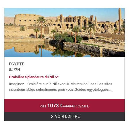
EGYPTE
8
J/
7
N
Croisière Splendeurs du Nil 5*
Imaginez... Croisière sur le Nil avec 10 visites incluses.Les sites
incontournables sélectionnés pour vous.Guides égyptologues...
1073
€
dès
1098
€
TTC/pers.
VOIR L'OFFRE