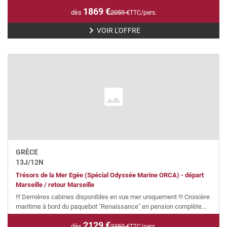
1869
€
dès
2059
€
TTC/pers.
VOIR L'OFFRE
GRÈCE
13
J/
12
N
Trésors de la Mer Egée (Spécial Odyssée Marine ORCA) - départ
Marseille / retour Marseille
!!! Dernières cabines disponibles en vue mer uniquement !!! Croisière
maritime à bord du paquebot "Renaissance" en pension complète...
2129
€
dès
2350
€
TTC/pers.