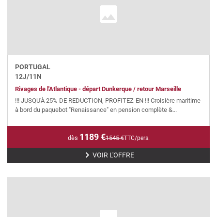
PORTUGAL
12
J/
11
N
Rivages de l'Atlantique - départ Dunkerque / retour Marseille
!!! JUSQU'À 25% DE REDUCTION, PROFITEZ-EN !!! Croisière maritime
à bord du paquebot "Renaissance" en pension complète &...
1189
€
dès
1545
€
TTC/pers.
VOIR L'OFFRE