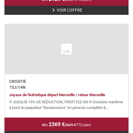
VOIR L'OFFRE
CROATIE
15
J/
14
N
Joyaux de l'Adriatique départ Marseille / retour Marseille
!!! JUSQU'À 15% DE RÉDUCTION, PROFITEZ-EN !!! Croisière maritime
à bord du paquebot "Renaissance" en pension complète &...
2369
€
dès
2609
€
TTC/pers.