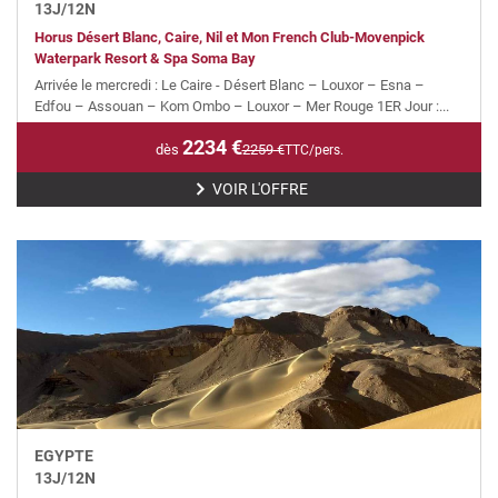
13
J/
12
N
Horus Désert Blanc, Caire, Nil et Mon French Club-Movenpick
Waterpark Resort & Spa Soma Bay
Arrivée le mercredi : Le Caire - Désert Blanc – Louxor – Esna –
Edfou – Assouan – Kom Ombo – Louxor – Mer Rouge 1ER Jour :...
2234
€
dès
2259
€
TTC/pers.
VOIR L'OFFRE
EGYPTE
13
J/
12
N