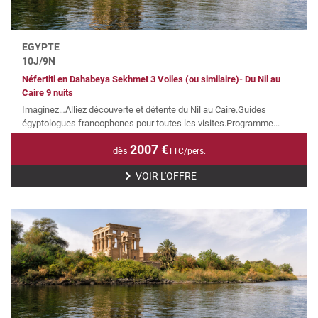
EGYPTE
10
J/
9
N
Néfertiti en Dahabeya Sekhmet 3 Voiles (ou similaire)- Du Nil au
Caire 9 nuits
Imaginez…Alliez découverte et détente du Nil au Caire.Guides
égyptologues francophones pour toutes les visites.Programme...
2007
€
dès
TTC/pers.
VOIR L'OFFRE