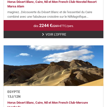
Horus Désert Blanc, Caire, Nil et Mon French Club-Novotel Resort
Marsa Alam
maginez...Découverte du Désert Blanc et de l'essentiel du Caire
combiné avec une fabuleuse croisière sur le NilMagnifique...
2244
€
dès
2269
€
TTC/pers.
VOIR L'OFFRE
EGYPTE
13
J/
12
N
Horus Désert Blanc, Caire, Nil et Mon French Club-Mercure