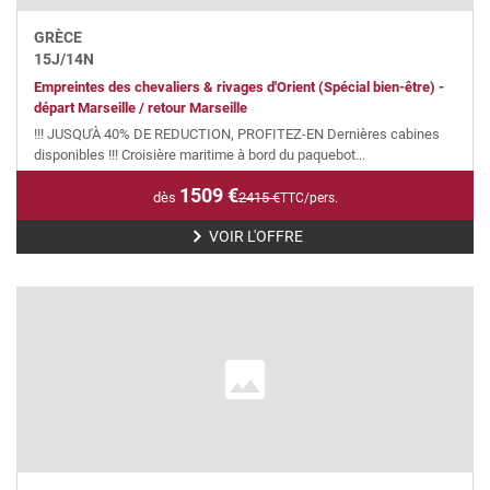
GRÈCE
15
J/
14
N
Empreintes des chevaliers & rivages d'Orient (Spécial bien-être) -
départ Marseille / retour Marseille
!!! JUSQU'À 40% DE REDUCTION, PROFITEZ-EN Dernières cabines
disponibles !!! Croisière maritime à bord du paquebot...
1509
€
dès
2415
€
TTC/pers.
VOIR L'OFFRE