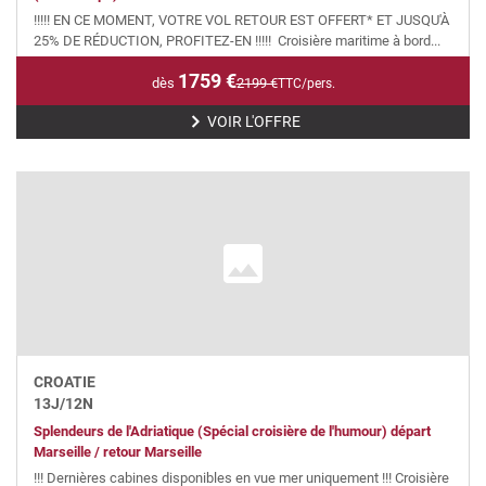
!!!!! EN CE MOMENT, VOTRE VOL RETOUR EST OFFERT* ET JUSQU'À
25% DE RÉDUCTION, PROFITEZ-EN !!!!! Croisière maritime à bord...
1759
€
dès
2199
€
TTC/pers.
VOIR L'OFFRE
CROATIE
13
J/
12
N
Splendeurs de l'Adriatique (Spécial croisière de l'humour) départ
Marseille / retour Marseille
!!! Dernières cabines disponibles en vue mer uniquement !!! Croisière