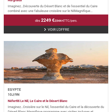
Hurghada
Imaginez...Découverte du Désert Blanc et de l'essentiel du Caire
combiné avec une fabuleuse croisière sur le NilMagnifique...
2249
€
dès
2344
€
TTC/pers.
VOIR L'OFFRE
EGYPTE
10
J/
9
N
Néfertiti Le Nil, Le Caire et le Désert Blanc
Imaginez...Croisière sur le Nil, l'essentiel du Caire et la découverte du
Désert Blanc.Magnifique programme avec visites incluses et...