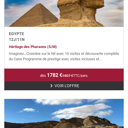
EGYPTE
12
J/
11
N
Héritage des Pharaons (S/M)
Imaginez...Croisière sur le Nil avec 10 visites et découverte complète
du Caire Programme de prestige avec visites incluses et...
1782
€
dès
1807
€
TTC/pers.
VOIR L'OFFRE