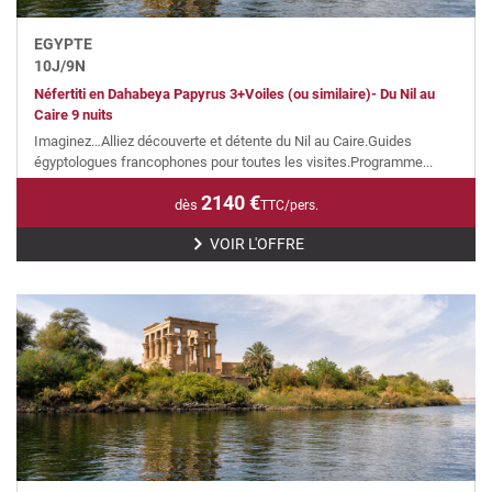
EGYPTE
10
J/
9
N
Néfertiti en Dahabeya Papyrus 3+Voiles (ou similaire)- Du Nil au
Caire 9 nuits
Imaginez…Alliez découverte et détente du Nil au Caire.Guides
égyptologues francophones pour toutes les visites.Programme...
2140
€
dès
TTC/pers.
VOIR L'OFFRE