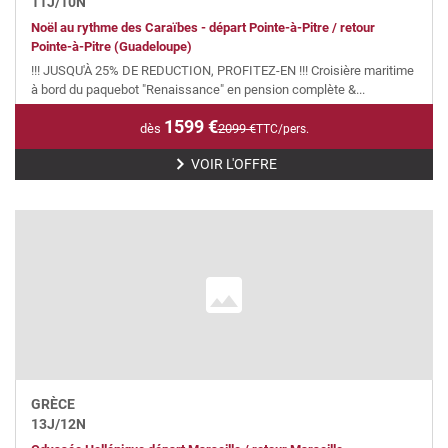
11
J/
10
N
Noël au rythme des Caraïbes - départ Pointe-à-Pitre / retour
Pointe-à-Pitre (Guadeloupe)
!!! JUSQU'À 25% DE REDUCTION, PROFITEZ-EN !!! Croisière maritime
à bord du paquebot "Renaissance" en pension complète &...
1599
€
dès
2099
€
TTC/pers.
VOIR L'OFFRE
GRÈCE
13
J/
12
N