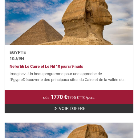
EGYPTE
10
J/
9
N
Néfertiti Le Caire et Le Nil 10 jours/9 nuits
Imaginez…Un beau programme pour une approche de
l'EgypteDécouverte des principaux sites du Caire et de la vallée du...
1770
€
dès
1795
€
TTC/pers.
VOIR L'OFFRE