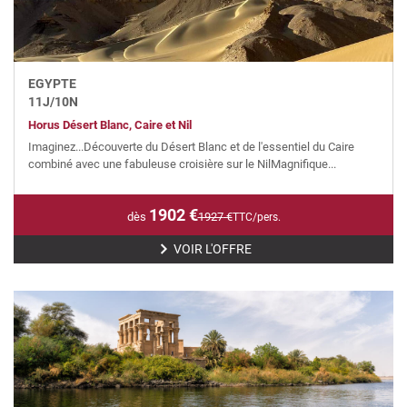
EGYPTE
11
J/
10
N
Horus Désert Blanc, Caire et Nil
Imaginez...Découverte du Désert Blanc et de l'essentiel du Caire
combiné avec une fabuleuse croisière sur le NilMagnifique...
1902
€
dès
1927
€
TTC/pers.
VOIR L'OFFRE