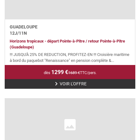
GUADELOUPE
12
J/
11
N
Horizons tropicaux - départ Pointe-à-Pitre / retour Pointe-à-Pitre
(Guadeloupe)
!!! JUSQU'À 25% DE REDUCTION, PROFITEZ-EN !!! Croisière maritime
à bord du paquebot "Renaissance" en pension complète &...
1299
€
dès
1689
€
TTC/pers.
VOIR L'OFFRE