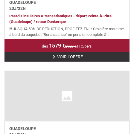
GUADELOUPE
23
J/
22
N
Paradis insulaires & transatlantiques - départ Pointe-à-Pitre
(Guadeloupe) / retour Dunkerque
!!! JUSQU'À 50% DE REDUCTION, PROFITEZ-EN !!! Croisière maritime
à bord du paquebot "Renaissance" en pension complète &...
1579
€
dès
2929
€
TTC/pers.
VOIR L'OFFRE
GUADELOUPE