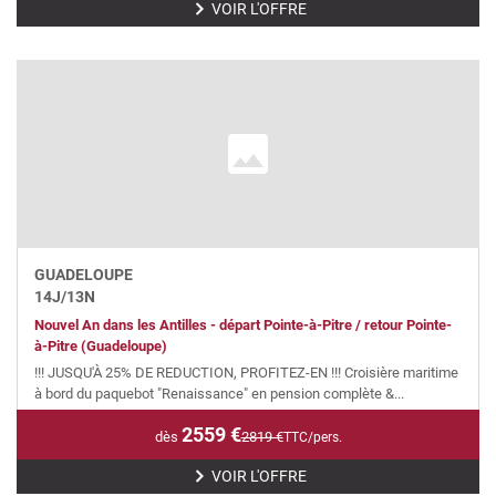
VOIR L'OFFRE
GUADELOUPE
14
J/
13
N
Nouvel An dans les Antilles - départ Pointe-à-Pitre / retour Pointe-
à-Pitre (Guadeloupe)
!!! JUSQU'À 25% DE REDUCTION, PROFITEZ-EN !!! Croisière maritime
à bord du paquebot "Renaissance" en pension complète &...
2559
€
dès
2819
€
TTC/pers.
VOIR L'OFFRE