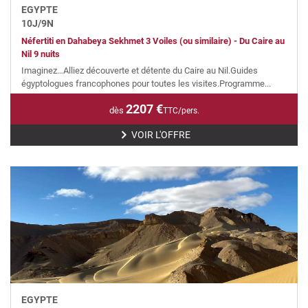
EGYPTE
10
J/
9
N
Néfertiti en Dahabeya Sekhmet 3 Voiles (ou similaire) - Du Caire au
Nil 9 nuits
Imaginez…Alliez découverte et détente du Caire au Nil.Guides
égyptologues francophones pour toutes les visites.Programme...
2207
€
dès
TTC/pers.
VOIR L'OFFRE
EGYPTE