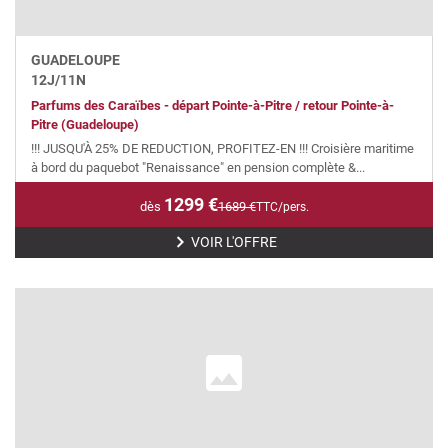
GUADELOUPE
12
J/
11
N
Parfums des Caraïbes - départ Pointe-à-Pitre / retour Pointe-à-
Pitre (Guadeloupe)
!!! JUSQU'À 25% DE REDUCTION, PROFITEZ-EN !!! Croisière maritime
à bord du paquebot "Renaissance" en pension complète &...
1299
€
dès
1689
€
TTC/pers.
VOIR L'OFFRE