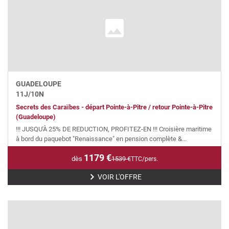
GUADELOUPE
11
J/
10
N
Secrets des Caraïbes - départ Pointe-à-Pitre / retour Pointe-à-Pitre
(Guadeloupe)
!!! JUSQU'À 25% DE REDUCTION, PROFITEZ-EN !!! Croisière maritime
à bord du paquebot "Renaissance" en pension complète &...
1179
€
dès
1539
€
TTC/pers.
VOIR L'OFFRE