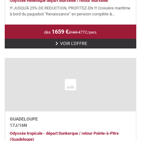
Odyssée Hellénique départ Marseille / retour Marseille
!!! JUSQU'À 25% DE REDUCTION, PROFITEZ-EN !!! Croisière maritime
à bord du paquebot "Renaissance" en pension complète &...
1659
€
dès
2169
€
TTC/pers.
VOIR L'OFFRE
GUADELOUPE
17
J/
16
N
Odyssée tropicale - départ Dunkerque / retour Pointe-à-Pitre
(Guadeloupe)