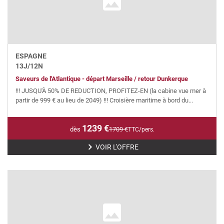
ESPAGNE
13
J/
12
N
Saveurs de l'Atlantique - départ Marseille / retour Dunkerque
!!! JUSQU'À 50% DE REDUCTION, PROFITEZ-EN (la cabine vue mer à
partir de 999 € au lieu de 2049) !!! Croisière maritime à bord du...
1239
€
dès
1709
€
TTC/pers.
VOIR L'OFFRE