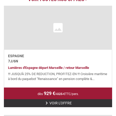
ESPAGNE
7
J/
6
N
Lumières d'Espagne départ Marseille / retour Marseille
!!! JUSQU'À 25% DE REDUCTION, PROFITEZ-EN !!! Croisière maritime
à bord du paquebot "Renaissance" en pension complète &...
929
€
dès
1025
€
TTC/pers.
VOIR L'OFFRE