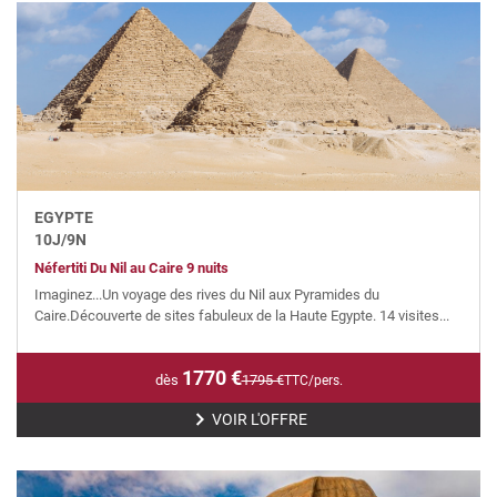
EGYPTE
10
J/
9
N
Néfertiti Du Nil au Caire 9 nuits
Imaginez...Un voyage des rives du Nil aux Pyramides du
Caire.Découverte de sites fabuleux de la Haute Egypte. 14 visites...
1770
€
dès
1795
€
TTC/pers.
VOIR L'OFFRE