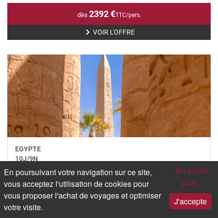
2392
€
dès
TTC/pers.
VOIR L'OFFRE
EGYPTE
10
J/
9
N
En savoir
En poursuivant votre navigation sur ce site,
Néfertiti en Dahabeya Papyrus 3+Voiles (ou similaire)- Du Caire au
plus
Nil 9 nuits
vous acceptez l'utilisation de cookies pour
Imaginez…Alliez découverte et détente du Nil au Caire.Guides
vous proposer l'achat de voyages et optimiser
J'accepte
égyptologues francophones pour toutes les visites.Programme...
votre visite.