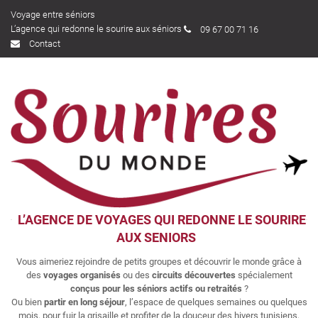
Voyage entre séniors
L’agence qui redonne le sourire aux séniors
09 67 00 71 16
Contact
L’AGENCE DE VOYAGES QUI REDONNE LE SOURIRE
AUX SENIORS
Vous aimeriez rejoindre de petits groupes et découvrir le monde grâce à
des
voyages organisés
ou des
circuits découvertes
spécialement
conçus pour les séniors actifs ou retraités
?
Ou bien
partir en long séjour
, l’espace de quelques semaines ou quelques
mois, pour fuir la grisaille et profiter de la douceur des hivers tunisiens,