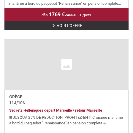
maritime à bord du paquebot "Renaissance" en pension complète...
1769
€
dès
2465
€
TTC/pers.
VOIR L'OFFRE
GRÈCE
11
J/
10
N
Secrets Helléniques départ Marseille / retour Marseille
!!! JUSQU'À 25% DE REDUCTION, PROFITEZ-EN !!! Croisière maritime
à bord du paquebot "Renaissance" en pension complète &...