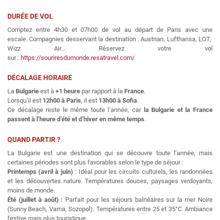
DURÉE DE VOL
Comptez entre 4h30 et 07h00 de vol au départ de Paris avec une
escale. Compagnies desservant la destination : Austrian, Lufthansa, LOT,
Wizz Air… Réservez votre vol
sur :
https://souriresdumonde.resatravel.com/
DÉCALAGE HORAIRE
La
Bulgarie
est à
+1 heure
par rapport à la
France
.
Lorsqu’il est
12h00 à Paris
, il est
13h00 à Sofia
.
Ce décalage reste le même toute l’année, car
la Bulgarie et la France
passent à l’heure d’été et d’hiver en même temps
.
QUAND PARTIR ?
La Bulgarie est une destination qui se découvre toute l’année, mais
certaines périodes sont plus favorables selon le type de séjour :
Printemps (avril à juin)
: Idéal pour les circuits culturels, les randonnées
et les découvertes nature. Températures douces, paysages verdoyants,
moins de monde.
Été (juillet à août) :
Parfait pour les séjours balnéaires sur la mer Noire
(Sunny Beach, Varna, Sozopol). Températures entre 25 et 35°C. Ambiance
festive mais plus touristique.