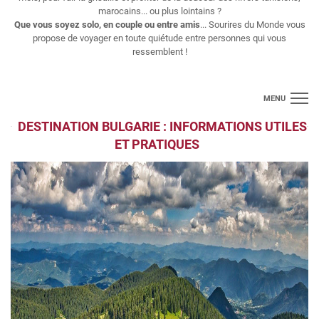
marocains... ou plus lointains ?
Que vous soyez solo, en couple ou entre amis
... Sourires du Monde vous
propose de voyager en toute quiétude entre personnes qui vous
ressemblent !
MENU
DESTINATION BULGARIE : INFORMATIONS UTILES
Croisières
ET PRATIQUES
Longs séjours
Thématiques
Voyages regroupés
Vols
Contact