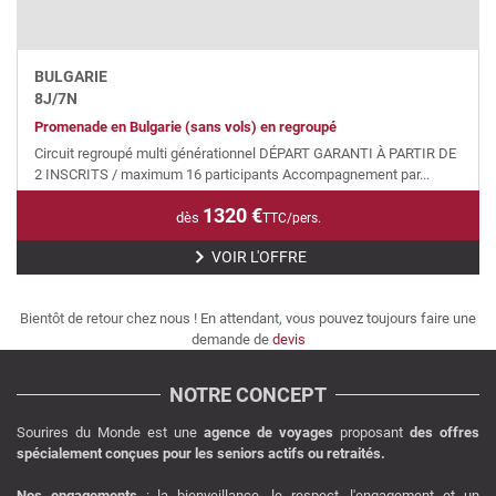
BULGARIE
8
J/
7
N
Promenade en Bulgarie (sans vols) en regroupé
Circuit regroupé multi générationnel DÉPART GARANTI À PARTIR DE
2 INSCRITS / maximum 16 participants Accompagnement par...
1320
€
dès
TTC/pers.
VOIR L'OFFRE
Bientôt de retour chez nous ! En attendant, vous pouvez toujours faire une
demande de
devis
NOTRE CONCEPT
Sourires du Monde est une
agence de voyages
proposant
des offres
spécialement conçues pour les seniors actifs ou retraités.
Nos engagements
: la bienveillance, le respect, l'engagement et un