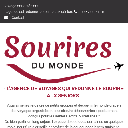
Voyage entre séniors
L’agence qui redonne le sourire aux séniors
09 67 00 71 16
Contact
L’AGENCE DE VOYAGES QUI REDONNE LE SOURIRE
AUX SENIORS
Vous aimeriez rejoindre de petits groupes et découvrir le monde grâce à
des
voyages organisés
ou des
circuits découvertes
spécialement
conçus pour les séniors actifs ou retraités
?
Ou bien
partir en long séjour
, l’espace de quelques semaines ou quelques
mois, pour fuir la grisaille et profiter de la douceur des hivers tunisiens,