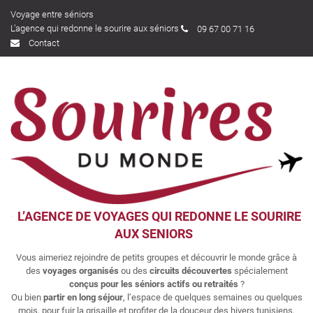
Voyage entre séniors
L’agence qui redonne le sourire aux séniors
09 67 00 71 16
Contact
L’AGENCE DE VOYAGES QUI REDONNE LE SOURIRE
AUX SENIORS
Vous aimeriez rejoindre de petits groupes et découvrir le monde grâce à
des
voyages organisés
ou des
circuits découvertes
spécialement
conçus pour les séniors actifs ou retraités
?
Ou bien
partir en long séjour
, l’espace de quelques semaines ou quelques
mois, pour fuir la grisaille et profiter de la douceur des hivers tunisiens,