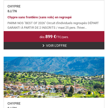
CHYPRE
8
J/
7
N
Chypre sans frontière (sans vols) en regroupé
PARMI NOS "BEST OF 2026" Circuit d'individuels regroupés DÉPART
GARANTI À PARTIR DE 2 INSCRITS / maxi 25 pers. l'hiver...
899
€
dès
TTC/pers.
VOIR L'OFFRE
CHYPRE