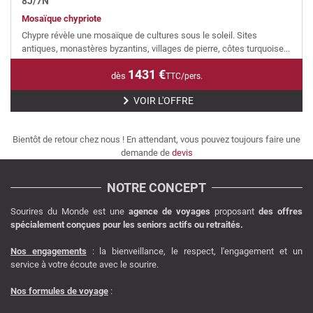
8
J/
7
N
Mosaïque chypriote
Chypre révèle une mosaïque de cultures sous le soleil. Sites
antiques, monastères byzantins, villages de pierre, côtes turquoise...
1431
€
dès
TTC/pers.
VOIR L'OFFRE
Bientôt de retour chez nous ! En attendant, vous pouvez toujours faire une
demande de
devis
NOTRE CONCEPT
Sourires du Monde est une
agence de voyages
proposant
des offres
spécialement conçues pour les seniors actifs ou retraités.
Nos engagements
: la bienveillance, le respect, l'engagement et un
service à votre écoute avec le sourire.
Nos formules de voyage
: