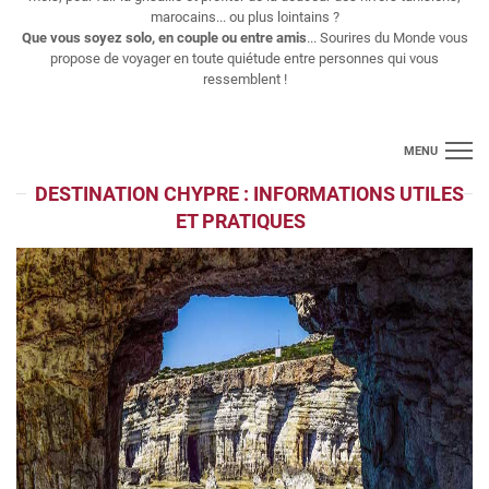
marocains... ou plus lointains ?
Que vous soyez solo, en couple ou entre amis
... Sourires du Monde vous
propose de voyager en toute quiétude entre personnes qui vous
ressemblent !
MENU
DESTINATION CHYPRE : INFORMATIONS UTILES
Croisières
ET PRATIQUES
Longs séjours
Thématiques
Voyages regroupés
Vols
Contact