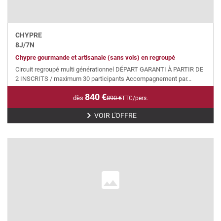
CHYPRE
8
J/
7
N
Chypre gourmande et artisanale (sans vols) en regroupé
Circuit regroupé multi générationnel DÉPART GARANTI À PARTIR DE
2 INSCRITS / maximum 30 participants Accompagnement par...
840
€
dès
890
€
TTC/pers.
VOIR L'OFFRE