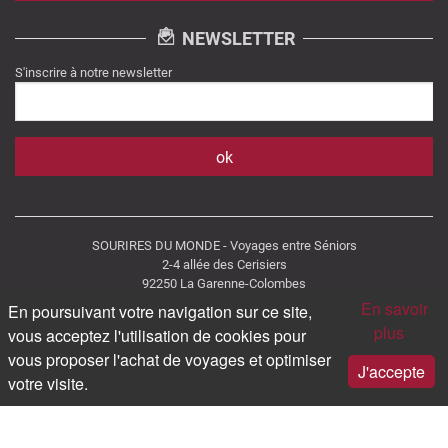
NEWSLETTER
S'inscrire à notre newsletter
SOURIRES DU MONDE - Voyages entre Séniors
2-4 allée des Cerisiers
92250 La Garenne-Colombes
Tél : 09 67 00 71 16 (appel non surtaxé)
En savoir
En poursuivant votre navigation sur ce site,
Immatriculation IM092120009
plus
vous acceptez l'utilisation de cookies pour
vous proposer l'achat de voyages et optimiser
J'accepte
votre visite.