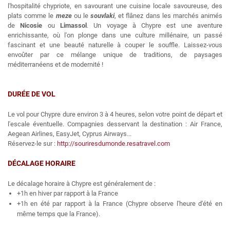
l'hospitalité chypriote, en savourant une cuisine locale savoureuse, des
plats comme le
meze
ou le
souvlaki
, et flânez dans les marchés animés
de
Nicosie
ou
Limassol
. Un voyage à Chypre est une aventure
enrichissante, où l'on plonge dans une culture millénaire, un passé
fascinant et une beauté naturelle à couper le souffle. Laissez-vous
envoûter par ce mélange unique de traditions, de paysages
méditerranéens et de modernité !
DURÉE DE VOL
Le vol pour Chypre dure environ 3 à 4 heures, selon votre point de départ et
l'escale éventuelle. Compagnies desservant la destination : Air France,
Aegean Airlines, EasyJet, Cyprus Airways...
Réservez-le sur :
http://souriresdumonde.resatravel.com
DÉCALAGE HORAIRE
Le décalage horaire à Chypre est généralement de :
+1h en hiver par rapport à la France
+1h en été par rapport à la France (Chypre observe l'heure d'été en
même temps que la France).