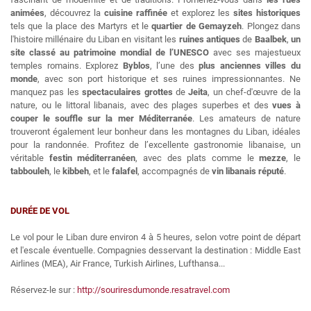
animées
, découvrez la
cuisine raffinée
et explorez les
sites historiques
tels que la place des Martyrs et le
quartier de
Gemayzeh
. Plongez dans
l'histoire millénaire du Liban en visitant les
ruines antiques
de
Baalbek
,
un
site classé au patrimoine mondial de l’UNESCO
avec ses majestueux
temples romains. Explorez
Byblos
, l’une des
plus anciennes villes du
monde
, avec son port historique et ses ruines impressionnantes. Ne
manquez pas les
spectaculaires grottes
de
Jeita
, un chef-d'œuvre de la
nature, ou le littoral libanais, avec des plages superbes et des
vues à
couper le souffle sur la mer Méditerranée
. Les amateurs de nature
trouveront également leur bonheur dans les montagnes du Liban, idéales
pour la randonnée. Profitez de l’excellente gastronomie libanaise, un
véritable
festin méditerranéen
, avec des plats comme le
mezze
, le
tabbouleh
, le
kibbeh
, et le
falafel
, accompagnés de
vin libanais réputé
.
DURÉE DE VOL
Le vol pour le Liban dure environ 4 à 5 heures, selon votre point de départ
et l'escale éventuelle. Compagnies desservant la destination : Middle East
Airlines (MEA), Air France, Turkish Airlines, Lufthansa...
Réservez-le sur :
http://souriresdumonde.resatravel.com