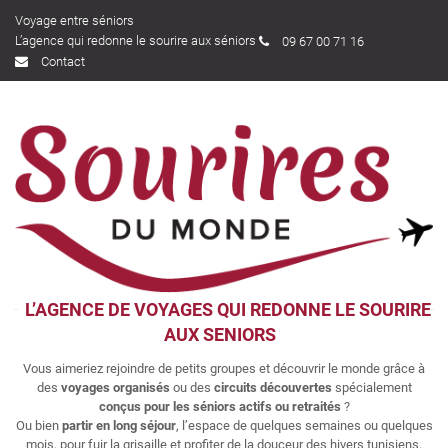
Voyage entre séniors
L’agence qui redonne le sourire aux séniors
09 67 00 71 16
Contact
L’AGENCE DE VOYAGES QUI REDONNE LE SOURIRE
AUX SENIORS
Vous aimeriez rejoindre de petits groupes et découvrir le monde grâce à
des
voyages organisés
ou des
circuits découvertes
spécialement
conçus pour les séniors actifs ou retraités
?
Ou bien
partir en long séjour
, l’espace de quelques semaines ou quelques
mois, pour fuir la grisaille et profiter de la douceur des hivers tunisiens,