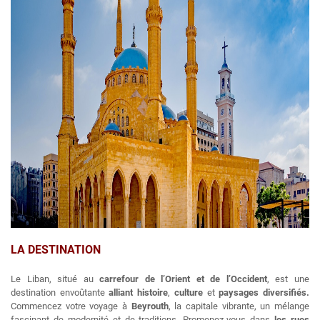
LA DESTINATION
Le Liban, situé au
carrefour de l’Orient et de l’Occident
, est une
destination envoûtante
alliant
histoire
,
culture
et
paysages diversifiés.
Commencez votre voyage à
Beyrouth
, la capitale vibrante, un mélange
fascinant de modernité et de traditions. Promenez-vous dans
les rues