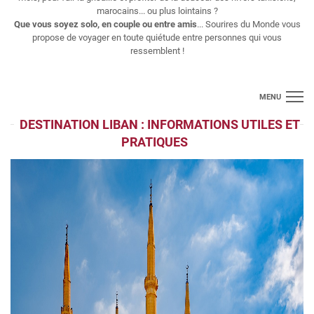
marocains... ou plus lointains ?
Que vous soyez solo, en couple ou entre amis
... Sourires du Monde vous
propose de voyager en toute quiétude entre personnes qui vous
ressemblent !
MENU
DESTINATION LIBAN : INFORMATIONS UTILES ET
Croisières
PRATIQUES
Longs séjours
Thématiques
Voyages regroupés
Vols
Contact