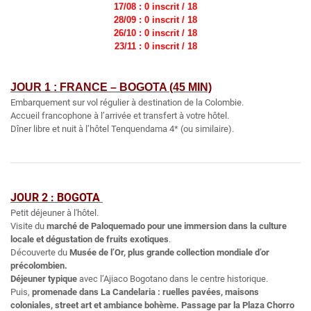
17/08 : 0 inscrit / 18
28/09 : 0 inscrit / 18
26/10 : 0 inscrit / 18
23/11 : 0 inscrit / 18
JOUR 1 : FRANCE – BOGOTA (45 MIN)
Embarquement sur vol régulier à destination de la Colombie.
Accueil francophone à l’arrivée et transfert à votre hôtel.
Dîner libre et nuit à l’hôtel Tenquendama 4* (ou similaire).
JOUR 2 : BOGOTA
Petit déjeuner à l'hôtel.
Visite du
marché de Paloquemado pour une immersion dans la culture
locale et dégustation de fruits exotiques
.
Découverte du
Musée de l’Or, plus grande collection mondiale d’or
précolombien.
Déjeuner typique
avec l’Ajiaco Bogotano dans le centre historique.
Puis,
promenade dans La Candelaria : ruelles pavées, maisons
coloniales, street art et ambiance bohème. Passage par la Plaza Chorro