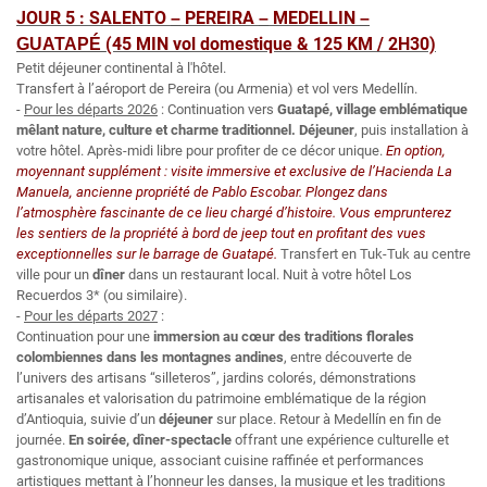
JOUR 5 : SALENTO
PEREIRA
MEDELLIN
–
–
–
(45 MIN vol domestique & 125 KM / 2H30)
GUATAPÉ
Petit déjeuner continental à l'hôtel.
Transfert à l’aéroport de Pereira (ou Armenia) et vol vers Medellín.
-
Pour les départs 2026
: Continuation vers
Guatapé, village emblématique
mêlant nature, culture et charme traditionnel. Déjeuner
, puis installation à
votre hôtel. Après-midi libre pour profiter de ce décor unique.
En option,
moyennant supplément : visite immersive et exclusive de l’Hacienda La
Manuela, ancienne propriété de Pablo Escobar. Plongez dans
l’atmosphère fascinante de ce lieu chargé d’histoire. Vous emprunterez
les sentiers de la propriété à bord de jeep tout en profitant des vues
exceptionnelles sur le barrage de Guatapé.
Transfert en Tuk-Tuk au centre
ville pour un
dîner
dans un restaurant local. Nuit à votre hôtel Los
Recuerdos 3* (ou similaire).
-
Pour les départs 2027
:
Continuation pour une
immersion au cœur des traditions florales
colombiennes dans les montagnes andines
, entre découverte de
l’univers des artisans “silleteros”, jardins colorés, démonstrations
artisanales et valorisation du patrimoine emblématique de la région
d’Antioquia, suivie d’un
déjeuner
sur place. Retour à Medellín en fin de
journée.
En soirée, dîner-spectacle
offrant une expérience culturelle et
gastronomique unique, associant cuisine raffinée et performances
artistiques mettant à l’honneur les danses, la musique et les traditions