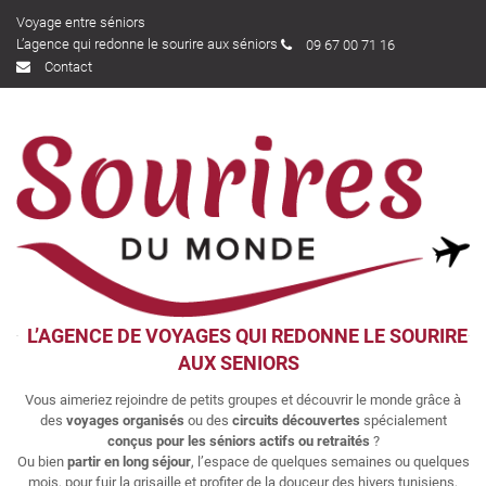
Voyage entre séniors
L’agence qui redonne le sourire aux séniors
09 67 00 71 16
Contact
L’AGENCE DE VOYAGES QUI REDONNE LE SOURIRE
AUX SENIORS
Vous aimeriez rejoindre de petits groupes et découvrir le monde grâce à
des
voyages organisés
ou des
circuits découvertes
spécialement
conçus pour les séniors actifs ou retraités
?
Ou bien
partir en long séjour
, l’espace de quelques semaines ou quelques
mois, pour fuir la grisaille et profiter de la douceur des hivers tunisiens,