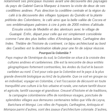
notamment ses principaux musées avant une découverte des paysages
du pays de Gabriel Garcia Marquez à travers la visite de deux de ses
cordillères andines. Puis direction la cordillère centrale et la région du
café à la découverte des villages typiques du Quindio et la plante
préférée des Colombiens, le café ainsi que la belle vallée de Cocora et
ses emblématiques palmiers à cire à près de 2000 mètres d’altitude.
Ensuite visite de Medellin et des alentours avec le village de
Guatapé. Enfin, départ pour celle qui est simplement considérée
comme l’une des plus belles villes d’Amérique latine, Carthagène des
Indes. Théâtre de l’histoire du continent, ce bijou architectural au bord
des Caraïbes est la destination idéale pour une fin de séjour réussie.
Pourquoi la Colombie ?
Pays majeur de l’Amérique du sud, la Colombie se situe à la croisée des
cultures andines et caribéennes. Elle est la rencontre de deux entités
géographiques fortement contrastées, les Andes du Sud et le bassin
caribéen au nord. C’est pour cela que la Colombie est le pays à la plus
grande diversité biologique au km2 de la planète. Que ce soit en groupe ou
en individuel, voyager en Colombie, c’est l’occasion de découvrir en toute
tranquillité une culture à la fois urbaine et rurale, une nature tantôt douce
et agricole, tantôt sauvage et grandiose. Creuset d’histoire et de traditions,
la campagne colombienne offre de nombreux visages, ponctuée de
splendides villages aux demeures centenaires telles que Villa de Leyva,
Barichara et Mongui. Les villes de Popayán, Carthagène, Antioquia et
Mompox parmi d’autres, sont des joyaux d’architecture coloniale. D’autres,