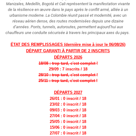
Manizales, Medellín, Bogotá et Cali représentent la manifestation vivante
de la résilience en œuvre dans le pays après le conflit armé, alliée à un
urbanisme moderne. La Colombie réunit passé et modernité, avec un
réseau aérien dense, des routes modernisées depuis une dizaine
d’années. Ponts, tunnels, autoroutes, permettent aujourd’hui aux
chauffeurs une conduite sécurisée à travers les principaux axes du pays.
ÉTAT DES REMPLISSAGES (dernière mise à jour le 06/08/26)
DÉPART GARANTI À PARTIR DE 2 INSCRITS
DÉPARTS 2026
18/08 : trop tard, c'est complet !
29/09 : 7 inscrits
/ 18
28/10 : trop tard, c'est complet !
25/11 : trop tard, c'est complet !
DÉPARTS 2027
26/01 : 0 inscrit / 18
23/02 : 0 inscrit / 18
09/03 : 0 inscrit / 18
27/04 : 0 inscrit / 18
25/05 : 0 inscrit / 18
15/06 : 0 inscrit / 18
27/07 : 0 inscrit / 18