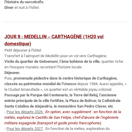
l’histoire du narcotrafic
.
Dîner
et nuit à l’hôtel.
JOUR 8 : MEDELLIN
CARTHAGÈNE
(1H20 vol
–
domestique)
Petit déjeuner à l'hôtel.
Transfert à l’aéroport de Medellin pour un vol vers Carthagène.
Visite du quartier de Getsemaní, l’âme bohème de la ville
, quartier riche
en fresques murales racontant l’histoire locale.
Déjeuner.
Puis,
promenade pédestre dans le centre historique de Carthagène,
classée au patrimoine mondial de l’Unesco
depuis 1984. Aussi appelée, «
la Ciudad Amarullada », ce quartier est un véritable joyau colonial.
Passage par le Parque del Centenario, la Torre del Reloj, l’ancienne
entrée principale de la ville fortifiée, la Plaza de Bolívar, la Cathédrale
Santa Catalina de Alejandría, le monastère San Pedro Claver, etc
.
-
Pour les départs 2026
:
En option, avec supplément : en fonction de la
météo, explorez le Castillo de San Felipe, chef-d'œuvre de l’ingénierie
militaire espagnole (transport et guide privés francophone).
-
Pour les départs 2027
: En fonction de la méteo, exploration du