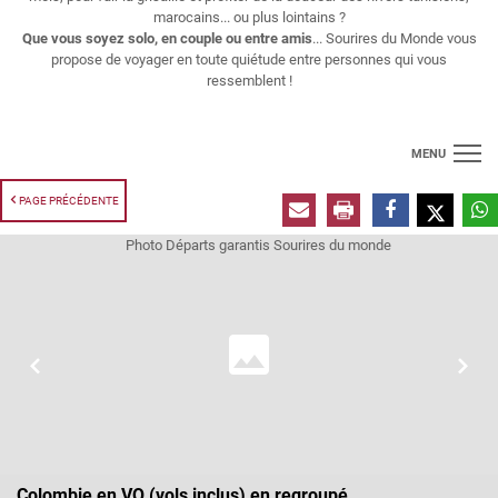
marocains... ou plus lointains ?
Que vous soyez solo, en couple ou entre amis
... Sourires du Monde vous
propose de voyager en toute quiétude entre personnes qui vous
ressemblent !
MENU
PAGE PRÉCÉDENTE
Croisières
Longs séjours
Thématiques
Voyages regroupés
Vols
Contact
Colombie en VO (vols inclus) en regroupé