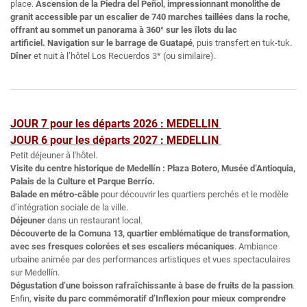
place.
Ascension de la Piedra del Peñol, impressionnant monolithe de
granit accessible par un escalier de 740 marches taillées dans la roche,
offrant au sommet un panorama à 360° sur les îlots du lac
artificiel. Navigation sur le barrage de Guatapé
, puis transfert en tuk-tuk.
Dîner
et nuit à l’hôtel Los Recuerdos 3* (ou similaire).
JOUR 7 pour les départs 2026 : MEDELLIN
JOUR 6 pour les départs 2027 : MEDELLIN
Petit déjeuner à l'hôtel.
Visite du centre historique de Medellín : Plaza Botero, Musée d’Antioquia,
Palais de la Culture et Parque Berrío.
Balade en métro-câble
pour découvrir les quartiers perchés et le modèle
d’intégration sociale de la ville.
Déjeuner
dans un restaurant local.
Découverte de la Comuna 13, quartier emblématique de transformation,
avec ses fresques colorées et ses escaliers mécaniques
. Ambiance
urbaine animée par des performances artistiques et vues spectaculaires
sur Medellín.
Dégustation d’une boisson rafraîchissante
à base de fruits de la passion
.
Enfin,
visite du parc commémoratif d’Inflexion pour mieux comprendre