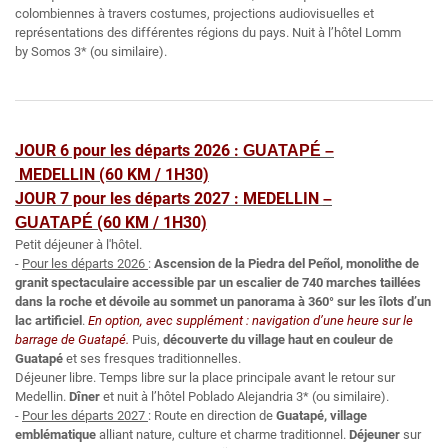
colombiennes à travers costumes, projections audiovisuelles et
représentations des différentes régions du pays. Nuit à l’hôtel Lomm
by Somos 3* (ou similaire).
JOUR 6 pour les départs 2026 :
GUATAPÉ
–
MEDELLIN (60 KM / 1H30)
JOUR 7 pour les départs 2027 :
MEDELLIN
–
(60 KM / 1H30)
GUATAPÉ
Petit déjeuner à l'hôtel.
-
Pour les départs 2026
:
Ascension de la Piedra del Peñol, monolithe de
granit spectaculaire accessible par un escalier de 740 marches taillées
dans la roche et dévoile au sommet un panorama à 360° sur les îlots d’un
lac artificiel
.
En option, avec supplément : navigation d’une heure sur le
barrage de Guatapé.
Puis,
découverte du village haut en couleur de
Guatapé
et ses fresques traditionnelles.
Déjeuner libre. Temps libre sur la place principale avant le retour sur
Medellin.
Dîner
et nuit à l’hôtel Poblado Alejandria 3* (ou similaire).
-
Pour les départs 2027
: Route en direction de
Guatapé, village
emblématique
alliant nature, culture et charme traditionnel.
Déjeuner
sur