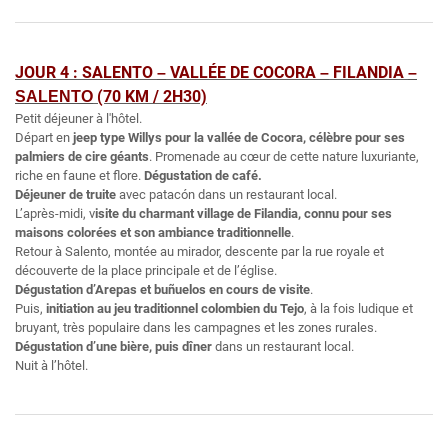
JOUR 4 : SALENTO
VALLÉE DE COCORA
FILANDIA
–
–
–
(70 KM / 2H30)
SALENTO
Petit déjeuner à l'hôtel.
Départ en
jeep type Willys pour la vallée de Cocora, célèbre pour ses
palmiers de cire géants
. Promenade au cœur de cette nature luxuriante,
riche en faune et flore.
Dégustation de café.
Déjeuner de truite
avec patacón dans un restaurant local.
L’après-midi, v
isite du charmant village de Filandia, connu pour ses
maisons colorées et son ambiance traditionnelle
.
Retour à Salento, montée au mirador, descente par la rue royale et
découverte de la place principale et de l’église.
Dégustation d’Arepas et buñuelos en cours de visite
.
Puis,
initiation au jeu traditionnel colombien du Tejo
, à la fois ludique et
bruyant, très populaire dans les campagnes et les zones rurales.
Dégustation d’une bière, puis dîner
dans un restaurant local.
Nuit à l’hôtel.