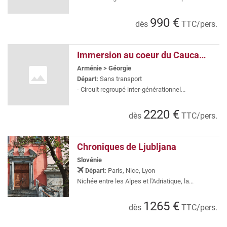
990 €
dès
TTC/pers.
Immersion au coeur du Caucase Arménie & Géorgie (sans vols) en regroupé
Arménie
>
Géorgie
Départ:
Sans transport
- Circuit regroupé inter-générationnel...
2220 €
dès
TTC/pers.
Chroniques de Ljubljana
Slovénie
Départ:
Paris, Nice, Lyon
Nichée entre les Alpes et l'Adriatique, la...
1265 €
dès
TTC/pers.