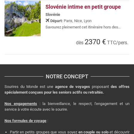
Slovénie intime en petit groupe
Slovénie
Départ:
Paris, Nice, Lyon
Savourez pleinement cet itinéraire hors des...
2370 €
dès
TTC/pers.
NOTRE CONCEPT
Sourires du Monde est une
agence de voyages
proposant
des offres
spécialement conçues pour les seniors actifs ou retraités.
Nos engagements
: la bienveillance, le respect, l'engagement et un
service à votre écoute avec le sourire.
Nos formules de voyage
:
Partir en petits groupes que vous soyez
en couple ou solo
et découvrir