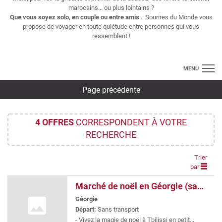
marocains... ou plus lointains ?
Que vous soyez solo, en couple ou entre amis
... Sourires du Monde vous
propose de voyager en toute quiétude entre personnes qui vous
ressemblent !
MENU
Page précédente
Croisières
Longs séjours
4
OFFRES
CORRESPONDENT À VOTRE
RECHERCHE
Thématiques
Voyages regroupés
Trier
par
Vols
Marché de noël en Géorgie (sans vols) en regroupé
Géorgie
Contact
Départ:
Sans transport
- Vivez la magie de noël à Tbilissi en petit...