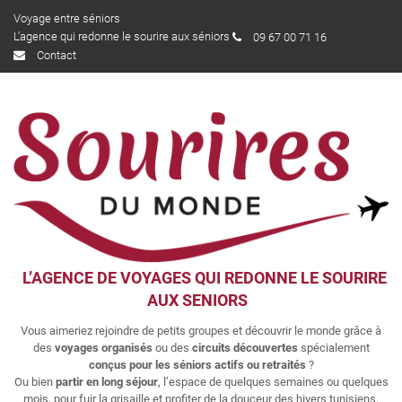
Voyage entre séniors
L’agence qui redonne le sourire aux séniors
09 67 00 71 16
Contact
L’AGENCE DE VOYAGES QUI REDONNE LE SOURIRE
AUX SENIORS
Vous aimeriez rejoindre de petits groupes et découvrir le monde grâce à
des
voyages organisés
ou des
circuits découvertes
spécialement
conçus pour les séniors actifs ou retraités
?
Ou bien
partir en long séjour
, l’espace de quelques semaines ou quelques
mois, pour fuir la grisaille et profiter de la douceur des hivers tunisiens,